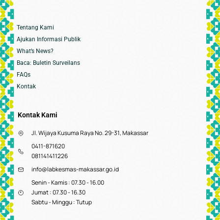
Tentang Kami
Ajukan Informasi Publik
What’s News?
Baca: Buletin Surveilans
FAQs
Kontak
Kontak Kami
Jl. Wijaya Kusuma Raya No. 29-31, Makassar
0411-871620
081141411226
info@labkesmas-makassar.go.id
Senin - Kamis : 07.30 - 16.00
Jumat : 07.30 - 16.30
Sabtu - Minggu : Tutup