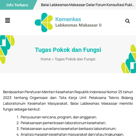
Skip
Balai Labkesmas Makassar Gelar Forum Konsultasi Publik, Perkuat Komitmen Pelayanan Prima dan Integritas
Info Terbaru
to
content
Air Minum di Makassar Dipastikan Aman, Bermutu Sesuai Standar Kesehatan
Menu
Buka Layanan Spesimen Klinik dan MCU, Balai Labkesmas Makassar Optimalkan Layanan Laboratorium Terpadu
Menuju Bebas Malaria, Balai Labkesmas Makassar Utus Fasilitator Dalam Kolaborasi lintas sektor
Bekali Mahasiswa Melalui Pengenalan Aplikasi QGIS
Tugas Pokok dan Fungsi
Diseminasi Hasil Surveilans Triwulan I 2026: Perkuat Pengawasan Kualitas Air dan Penyakit Pernapasan
Home
Tugas Pokok dan Fungsi
Selamat Hari Ulang Tahun ke-28 Balai Labkesmas Batam!
Motivasi Ramadhan, Bangun Konsistensi Ibadah Kepada Allah Yang Maha Kuasa
Mantapkan Langkah Menuju WBK Nasional, Balai Labkesmas Makassar Lakukan Penilaian Mandiri oleh Tim SKI
Berdasarkan Peraturan Menteri Kesehatan Republik Indonesia Nomor 25 tahun
Balai Labkesmas Makassar Perkuat Pengelolaan Sampah Domestik melalui Sistem Pemilahan
2023 tentang Organisasi dan Tata Kerja Unit Pelaksana Teknis Bidang
Laboratorium Kesehatan Masyarakat, Balai Labkesmas Makassar memiliki
fungsi sebagai berikut:
Penyusunan rencana, program, dan anggaran;
Pelaksanaan pemeriksaan laboratorium kesehatan;
Pelaksanaan surveilans kesehatan berbasis laboratorium;
Analisis masalah kesehatan masyarakat dan/atau lingkungan;