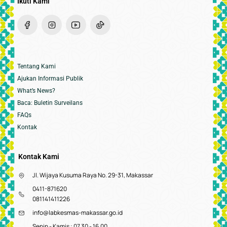
Ikuti Kami
Tentang Kami
Ajukan Informasi Publik
What’s News?
Baca: Buletin Surveilans
FAQs
Kontak
Kontak Kami
Jl. Wijaya Kusuma Raya No. 29-31, Makassar
0411-871620
081141411226
info@labkesmas-makassar.go.id
Senin - Kamis : 07.30 - 16.00