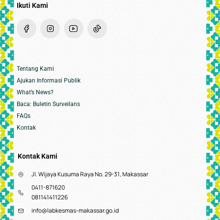
Ikuti Kami
Tentang Kami
Ajukan Informasi Publik
What’s News?
Baca: Buletin Surveilans
FAQs
Kontak
Kontak Kami
Jl. Wijaya Kusuma Raya No. 29-31, Makassar
0411-871620
081141411226
info@labkesmas-makassar.go.id