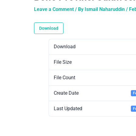
Leave a Comment
/ By
Ismail Naharuddin
/
Fe
Download
Download
File Size
File Count
Create Date
F
Last Updated
F