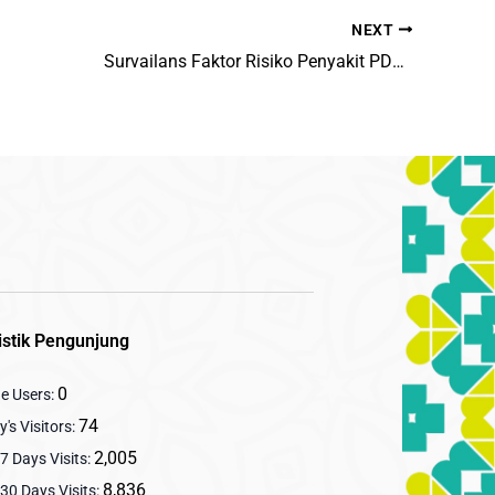
NEXT
Survailans Faktor Risiko Penyakit PD3I Erapo Bulan Maret di Kabupaten Bone Provinsi Sulawesi Selatan Tahun 2020
istik Pengunjung
0
ne Users:
74
's Visitors:
2,005
7 Days Visits:
8,836
30 Days Visits: