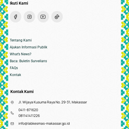
Ikuti Kami
Tentang Kami
Ajukan Informasi Publik
What’s News?
Baca: Buletin Surveilans
FAQs
Kontak
Kontak Kami
Jl. Wijaya Kusuma Raya No. 29-31, Makassar
0411-871620
081141411226
info@labkesmas-makassar.go.id