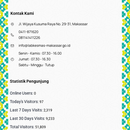
Kontak Kami
Jl. Wijaya Kusuma Raya No. 29-31, Makassar
0411-871620
081141411226
info@labkesmas-makassar.go.id
Senin - Kamis : 07.30 - 16.00
Jumat : 07.30 - 16.30
Sabtu - Minggu : Tutup
Statistik Pengunjung
Online Users:
0
Today's Visitors:
97
Last 7 Days Visits:
2,319
Last 30 Days Visits:
9,233
Total Visitors:
51,809