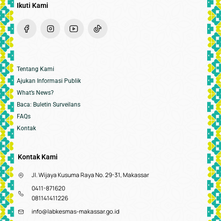
Ikuti Kami
Tentang Kami
Ajukan Informasi Publik
What’s News?
Baca: Buletin Surveilans
FAQs
Kontak
Kontak Kami
Jl. Wijaya Kusuma Raya No. 29-31, Makassar
0411-871620
081141411226
info@labkesmas-makassar.go.id