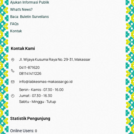
Ajukan Informasi Publik
What’s News?
Baca: Buletin Surveilans
FAQs
Kontak
Kontak Kami
Jl. Wijaya Kusuma Raya No. 29-31, Makassar
0411-871620
081141411226
info@labkesmas-makassar.go.id
Senin - Kamis : 07.30 - 16.00
Jumat : 07.30 - 16.30
Sabtu - Minggu : Tutup
Statistik Pengunjung
Online Users:
0