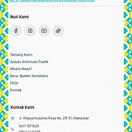
BALAI LABORATORIUM KESEHATAN MASYARAKAT MAKASSAR
Ikuti Kami
Tentang Kami
Ajukan Informasi Publik
What’s News?
Baca: Buletin Surveilans
FAQs
Kontak
Kontak Kami
Jl. Wijaya Kusuma Raya No. 29-31, Makassar
0411-871620
081141411226