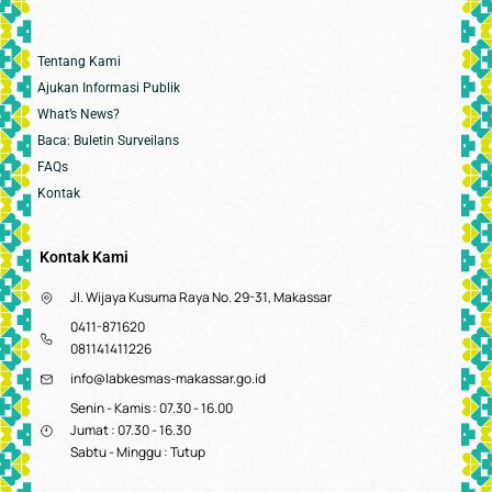
Tentang Kami
Ajukan Informasi Publik
What’s News?
Baca: Buletin Surveilans
FAQs
Kontak
Kontak Kami
Jl. Wijaya Kusuma Raya No. 29-31, Makassar
0411-871620
081141411226
info@labkesmas-makassar.go.id
Senin - Kamis : 07.30 - 16.00
Jumat : 07.30 - 16.30
Sabtu - Minggu : Tutup