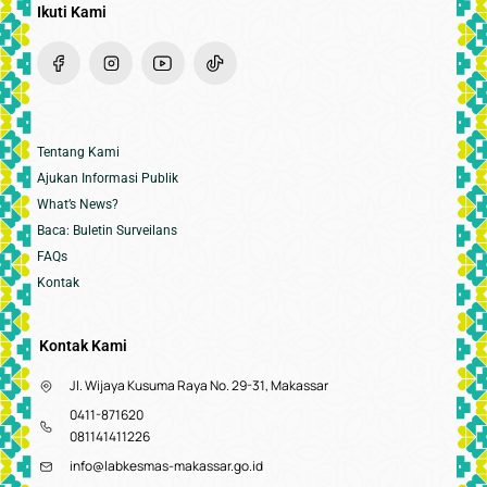
Ikuti Kami
Tentang Kami
Ajukan Informasi Publik
What’s News?
Baca: Buletin Surveilans
FAQs
Kontak
Kontak Kami
Jl. Wijaya Kusuma Raya No. 29-31, Makassar
0411-871620
081141411226
info@labkesmas-makassar.go.id