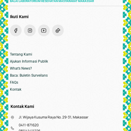
BALAI LABORATORIUM KESEHATAN MASYARAKAT MAKASSAR
Ikuti Kami
Tentang Kami
Ajukan Informasi Publik
What’s News?
Baca: Buletin Surveilans
FAQs
Kontak
Kontak Kami
Jl. Wijaya Kusuma Raya No. 29-31, Makassar
0411-871620
081141411226