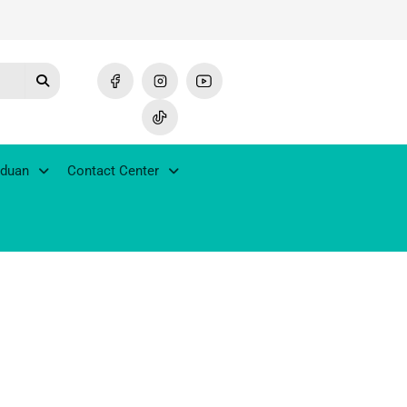
duan
Contact Center