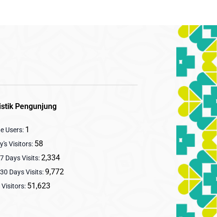
istik Pengunjung
1
ne Users:
58
's Visitors:
2,334
7 Days Visits:
9,772
30 Days Visits:
51,623
 Visitors: