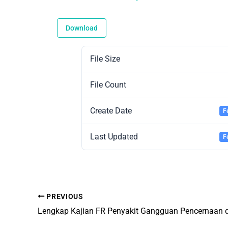
Download
File Size
File Count
Create Date
F
Last Updated
F
PREVIOUS