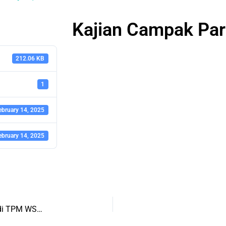
Kajian Campak Pa
212.06 KB
1
ebruary 14, 2025
ebruary 14, 2025
Lengkap Kajian FR Penyakit Gangguan Pencernaan di TPM WST Toraja 2019