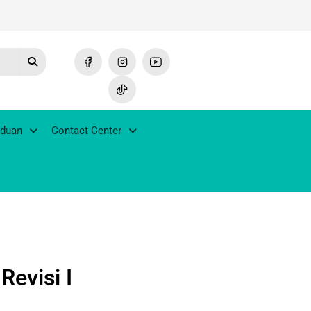
duan
Contact Center
Revisi I