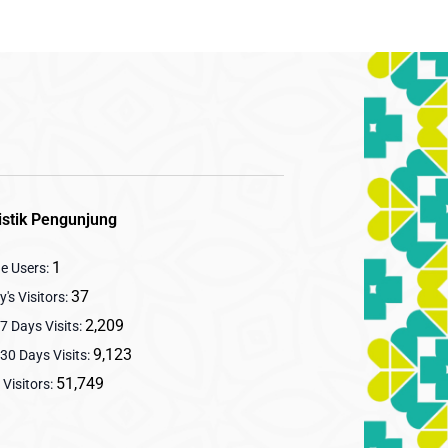
istik Pengunjung
1
ne Users:
37
's Visitors:
2,209
7 Days Visits:
9,123
30 Days Visits:
51,749
 Visitors: