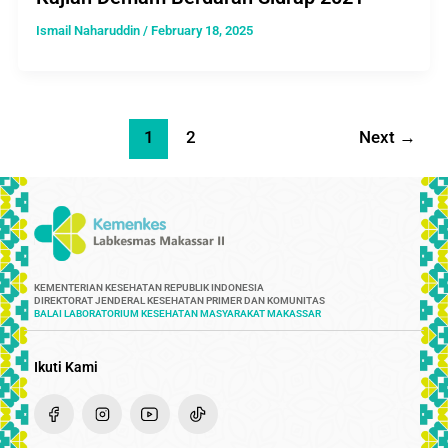
Ismail Naharuddin
/
February 18, 2025
1
2
Next
→
KEMENTERIAN KESEHATAN REPUBLIK INDONESIA
DIREKTORAT JENDERAL KESEHATAN PRIMER DAN KOMUNITAS
BALAI LABORATORIUM KESEHATAN MASYARAKAT MAKASSAR
Ikuti Kami