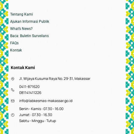
Tentang Kami
Ajukan Informasi Publik
What’s News?
Baca: Buletin Surveilans
FAQs
Kontak
Kontak Kami
Jl. Wijaya Kusuma Raya No. 29-31, Makassar
0411-871620
081141411226
info@labkesmas-makassar.go.id
Senin - Kamis : 07.30 - 16.00
Jumat : 07.30 - 16.30
Sabtu - Minggu : Tutup