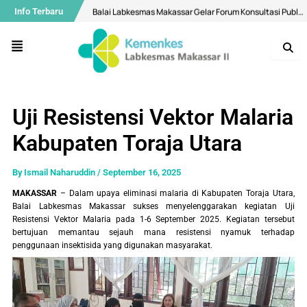
Skip
Post
Balai Labkesmas Makassar Gelar Forum Konsultasi Publik, Perkuat Komitmen Pelayanan Prima dan Integritas
Info Terbaru
to
navigation
content
Air Minum di Makassar Dipastikan Aman, Bermutu Sesuai Standar Kesehatan
Menu
Buka Layanan Spesimen Klinik dan MCU, Balai Labkesmas Makassar Optimalkan Layanan Laboratorium Terpadu
Menuju Bebas Malaria, Balai Labkesmas Makassar Utus Fasilitator Dalam Kolaborasi lintas sektor
Bekali Mahasiswa Melalui Pengenalan Aplikasi QGIS
Uji Resistensi Vektor Malaria
Diseminasi Hasil Surveilans Triwulan I 2026: Perkuat Pengawasan Kualitas Air dan Penyakit Pernapasan
Kabupaten Toraja Utara
Selamat Hari Ulang Tahun ke-28 Balai Labkesmas Batam!
Motivasi Ramadhan, Bangun Konsistensi Ibadah Kepada Allah Yang Maha Kuasa
By
Ismail Naharuddin
/
September 16, 2025
Mantapkan Langkah Menuju WBK Nasional, Balai Labkesmas Makassar Lakukan Penilaian Mandiri oleh Tim SKI
MAKASSAR
– Dalam upaya eliminasi malaria di Kabupaten Toraja Utara,
Balai Labkesmas Makassar sukses menyelenggarakan kegiatan Uji
Balai Labkesmas Makassar Perkuat Pengelolaan Sampah Domestik melalui Sistem Pemilahan
Resistensi Vektor Malaria pada 1-6 September 2025. Kegiatan tersebut
bertujuan memantau sejauh mana resistensi nyamuk terhadap
penggunaan insektisida yang digunakan masyarakat.