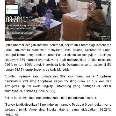
Berkolaborasi dengan instansi setempat, sejumlah Entomolog Kesehatan
Balai Labkesmas Makassar menyasar Desa Saloso, Kecamatan Sopai
sebagai lokasi pengambilan sampel untuk dilakukan pengujian. Hasilnya,
sebanyak 389 sampel nyamuk yang diuji menunjukkan angka resistensi
0,05% rentan 100% untuk insektisida jenis Deltametrin serta resistensi 5%
rentan 98,75% untuk insektisida jenis Malathion.
“Jumlah nyamuk yang didapatkan 389 ekor. Yang mana Anopheles
barbirostris 223 ekor, Anopheles vagus 15 ekor, Culex sp 132 eko dan
Armigeres sp 19 ekor,” ungkap Entomolog yang bertugas di lokasi,
Nurhayati, S.Si Selasa (16/09/2025).
Selain itu, dirinya juga menambahkan terkait perindukan nyamuk.
“Survey jentik diperiksa 13 perindukan nyamuk. Terdapat 9 perindukan yang
terdapat jentik Anopheles. Indeks Habitat yang didapatkan 69,23%,”
lanjutnya.