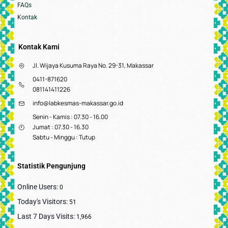
FAQs
Kontak
Kontak Kami
Jl. Wijaya Kusuma Raya No. 29-31, Makassar
0411-871620
081141411226
info@labkesmas-makassar.go.id
Senin - Kamis : 07.30 - 16.00
Jumat : 07.30 - 16.30
Sabtu - Minggu : Tutup
Statistik Pengunjung
Online Users:
0
Today's Visitors:
51
Last 7 Days Visits:
1,966