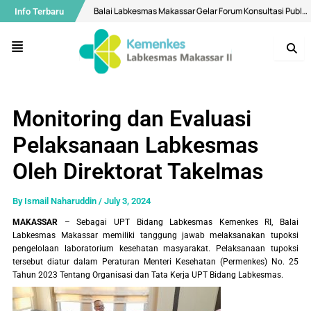
Skip
Post
Balai Labkesmas Makassar Gelar Forum Konsultasi Publik, Perkuat Komitmen Pelayanan Prima dan Integritas
Info Terbaru
to
navigation
content
Air Minum di Makassar Dipastikan Aman, Bermutu Sesuai Standar Kesehatan
Menu
Buka Layanan Spesimen Klinik dan MCU, Balai Labkesmas Makassar Optimalkan Layanan Laboratorium Terpadu
Menuju Bebas Malaria, Balai Labkesmas Makassar Utus Fasilitator Dalam Kolaborasi lintas sektor
Bekali Mahasiswa Melalui Pengenalan Aplikasi QGIS
Monitoring dan Evaluasi
Diseminasi Hasil Surveilans Triwulan I 2026: Perkuat Pengawasan Kualitas Air dan Penyakit Pernapasan
Pelaksanaan Labkesmas
Selamat Hari Ulang Tahun ke-28 Balai Labkesmas Batam!
Oleh Direktorat Takelmas
Motivasi Ramadhan, Bangun Konsistensi Ibadah Kepada Allah Yang Maha Kuasa
Mantapkan Langkah Menuju WBK Nasional, Balai Labkesmas Makassar Lakukan Penilaian Mandiri oleh Tim SKI
By
Ismail Naharuddin
/
July 3, 2024
Balai Labkesmas Makassar Perkuat Pengelolaan Sampah Domestik melalui Sistem Pemilahan
MAKASSAR
– Sebagai UPT Bidang Labkesmas Kemenkes RI, Balai
Labkesmas Makassar memiliki tanggung jawab melaksanakan tupoksi
pengelolaan laboratorium kesehatan masyarakat. Pelaksanaan tupoksi
tersebut diatur dalam Peraturan Menteri Kesehatan (Permenkes) No. 25
Tahun 2023 Tentang Organisasi dan Tata Kerja UPT Bidang Labkesmas.