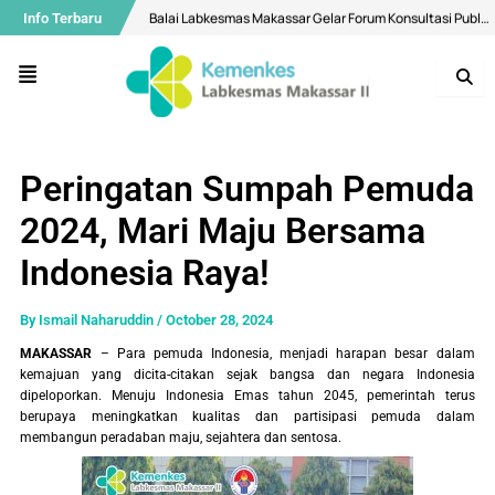
Skip
Post
Balai Labkesmas Makassar Gelar Forum Konsultasi Publik, Perkuat Komitmen Pelayanan Prima dan Integritas
Info Terbaru
to
navigation
content
Air Minum di Makassar Dipastikan Aman, Bermutu Sesuai Standar Kesehatan
Menu
Buka Layanan Spesimen Klinik dan MCU, Balai Labkesmas Makassar Optimalkan Layanan Laboratorium Terpadu
Menuju Bebas Malaria, Balai Labkesmas Makassar Utus Fasilitator Dalam Kolaborasi lintas sektor
Bekali Mahasiswa Melalui Pengenalan Aplikasi QGIS
Peringatan Sumpah Pemuda
Diseminasi Hasil Surveilans Triwulan I 2026: Perkuat Pengawasan Kualitas Air dan Penyakit Pernapasan
2024, Mari Maju Bersama
Selamat Hari Ulang Tahun ke-28 Balai Labkesmas Batam!
Indonesia Raya!
Motivasi Ramadhan, Bangun Konsistensi Ibadah Kepada Allah Yang Maha Kuasa
Mantapkan Langkah Menuju WBK Nasional, Balai Labkesmas Makassar Lakukan Penilaian Mandiri oleh Tim SKI
By
Ismail Naharuddin
/
October 28, 2024
Balai Labkesmas Makassar Perkuat Pengelolaan Sampah Domestik melalui Sistem Pemilahan
MAKASSAR
– Para pemuda Indonesia, menjadi harapan besar dalam
kemajuan yang dicita-citakan sejak bangsa dan negara Indonesia
dipeloporkan. Menuju Indonesia Emas tahun 2045, pemerintah terus
berupaya meningkatkan kualitas dan partisipasi pemuda dalam
membangun peradaban maju, sejahtera dan sentosa.