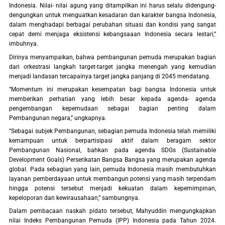
Indonesia. Nilai- nilai agung yang ditampilkan ini harus selalu didengung-
dengungkan untuk menguatkan kesadaran dan karakter bangsa Indonesia,
dalam menghadapi berbagai perubahan situasi dan kondisi yang sangat
cepat demi menjaga eksistensi kebangsaaan Indonesia secara lestari,”
imbuhnya.
Dirinya menyampaikan, bahwa pembangunan pemuda merupakan bagian
dari orkestrasi langkah target-target jangka menengah yang kemudian
menjadi landasan tercapainya target jangka panjang di 2045 mendatang.
“Momentum ini merupakan kesempatan bagi bangsa Indonesia untuk
memberikan perhatian yang lebih besar kepada agenda- agenda
pengembangan kepemudaan sebagai bagian penting dalam
Pembangunan negara,” ungkapnya.
“Sebagai subjek Pembangunan, sebagian pemuda Indonesia telah memiliki
kemampuan untuk berpartisipasi aktif dalam beragam sektor
Pembangunan Nasional, bahkan pada agenda SDGs (Sustainable
Development Goals) Perserikatan Bangsa Bangsa yang merupakan agenda
global. Pada sebagian yang lain, pemuda Indonesia masih membutuhkan
layanan pemberdayaan untuk membangun potensi yang masih terpendam
hingga potensi tersebut menjadi kekuatan dalam kepemimpinan,
kepeloporan dan kewirausahaan,” sambungnya.
Dalam pembacaan naskah pidato tersebut, Mahyuddin mengungkapkan
nilai Indeks Pembangunan Pemuda (IPP) Indonesia pada Tahun 2024.