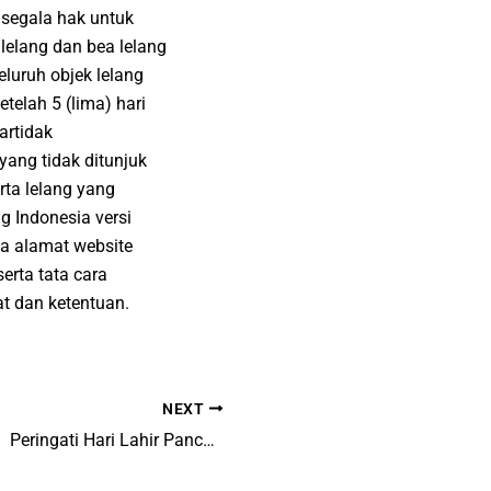
 segala hak untuk
lelang dan bea lelang
eluruh objek lelang
telah 5 (lima) hari
artidak
yang tidak ditunjuk
rta lelang yang
g Indonesia versi
a alamat website
erta tata cara
t dan ketentuan.
NEXT
Peringati Hari Lahir Pancasila, Balai Labkesmas Makassar Siap Menuju Indonesia Sehat!