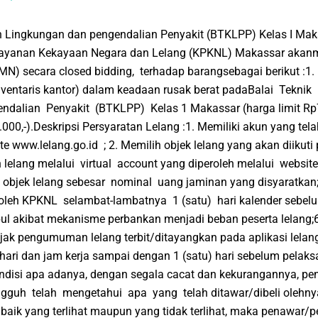
n Lingkungan dan pengendalian Penyakit (BTKLPP) Kelas I Mak
elayanan Kekayaan Negara dan Lelang (KPKNL) Makassar akan
MN) secara closed bidding, terhadap barangsebagai berikut :1. 
nventaris kantor) dalam keadaan rusak berat padaBalai Tekni
dalian Penyakit (BTKLPP) Kelas 1 Makassar (harga limit Rp
00,-).Deskripsi Persyaratan Lelang :1. Memiliki akun yang tela
ite www.lelang.go.id ; 2. Memilih objek lelang yang akan diikuti 
lelang melalui virtual account yang diperoleh melalui website 
 objek lelang sebesar nominal uang jaminan yang disyaratkan
 oleh KPKNL selambat-lambatnya 1 (satu) hari kalender sebel
ul akibat mekanisme perbankan menjadi beban peserta lelang;6
ejak pengumuman lelang terbit/ditayangkan pada aplikasi lelan
hari dan jam kerja sampai dengan 1 (satu) hari sebelum pelaks
kondisi apa adanya, dengan segala cacat dan kekurangannya, p
guh telah mengetahui apa yang telah ditawar/dibeli olehnya,
aik yang terlihat maupun yang tidak terlihat, maka penawar/p