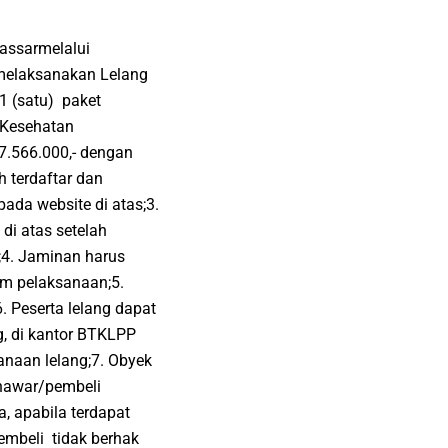
assarmelalui
melaksanakan Lelang
1 (satu) paket
k Kesehatan
7.566.000,- dengan
h terdaftar dan
pada website di atas;3.
di atas setelah
;4. Jaminan harus
um pelaksanaan;5.
. Peserta lelang dapat
g, di kantor BTKLPP
anaan lelang;7. Obyek
enawar/pembeli
 apabila terdapat
embeli tidak berhak