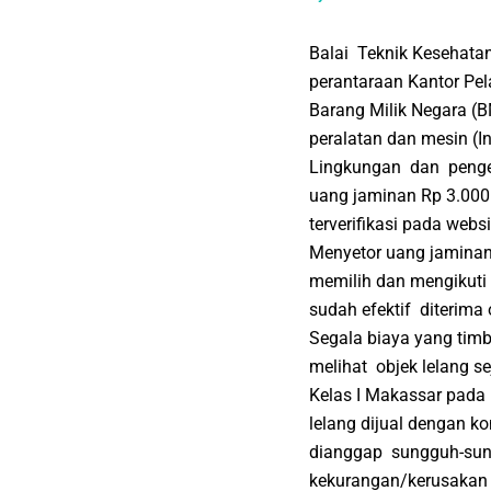
Balai Teknik Kesehata
perantaraan Kantor P
Barang Milik Negara (B
peralatan dan mesin (I
Lingkungan dan pengen
uang jaminan Rp 3.000.0
terverifikasi pada webs
Menyetor uang jaminan 
memilih dan mengikuti
sudah efektif diterima
Segala biaya yang timb
melihat objek lelang s
Kelas I Makassar pada 
lelang dijual dengan 
dianggap sungguh-sung
kekurangan/kerusakan b