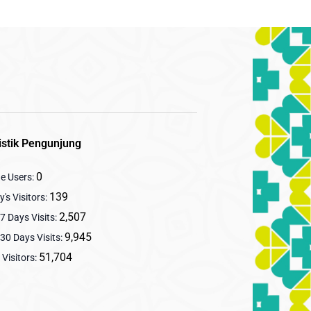
istik Pengunjung
0
ne Users:
139
's Visitors:
2,507
7 Days Visits:
9,945
30 Days Visits:
51,704
 Visitors: