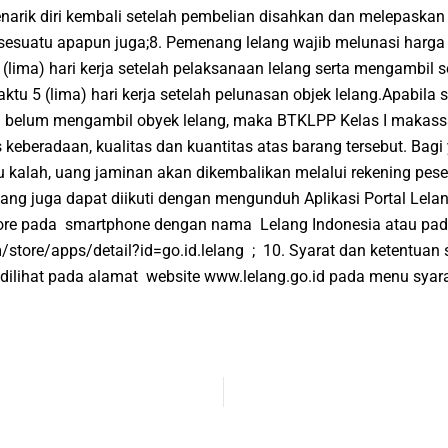
arik diri kembali setelah pembelian disahkan dan melepaskan
esuatu apapun juga;8. Pemenang lelang wajib melunasi harga 
(lima) hari kerja setelah pelaksanaan lelang serta mengambil s
tu 5 (lima) hari kerja setelah pelunasan objek lelang.Apabila se
an belum mengambil obyek lelang, maka BTKLPP Kelas I makass
keberadaan, kualitas dan kuantitas atas barang tersebut. Bagi 
kalah, uang jaminan akan dikembalikan melalui rekening pese
elang juga dapat diikuti dengan mengunduh Aplikasi Portal Lelan
tore pada smartphone dengan nama Lelang Indonesia atau pad
/store/apps/detail?id=go.id.lelang ; 10. Syarat dan ketentuan s
 dilihat pada alamat website www.lelang.go.id pada menu syara