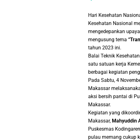
Hari Kesehatan Nasiona
Kesehatan Nasional m
mengedepankan upaya p
mengusung tema
“Tra
tahun 2023 ini.
Balai Teknik Kesehata
satu satuan kerja Kem
berbagai kegiatan pen
Pada Sabtu, 4 Novembe
Makassar melaksanakan
aksi bersih pantai di
Makassar.
Kegiatan yang dikoord
Makassar,
Mahyuddin 
Puskesmas Kodingaren
pulau memang cukup ko