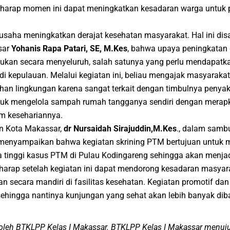
erharap momen ini dapat meningkatkan kesadaran warga untuk p
rusaha meningkatkan derajat kesehatan masyarakat. Hal ini di
sar
Yohanis Rapa Patari, SE, M.Kes
, bahwa upaya peningkatan 
kukan secara menyeluruh, salah satunya yang perlu mendapatka
i kepulauan. Melalui kegiatan ini, beliau mengajak masyarakat
an lingkungan karena sangat terkait dengan timbulnya penyak
k mengelola sampah rumah tangganya sendiri dengan merapk
m kesehariannya.
n Kota Makassar,
dr Nursaidah Sirajuddin
,M.Kes
., dalam samb
menyampaikan bahwa kegiatan skrining PTM bertujuan untuk me
a tinggi kasus PTM di Pulau Kodingareng sehingga akan menjad
harap setelah kegiatan ini dapat mendorong kesadaran masyar
 secara mandiri di fasilitas kesehatan. Kegiatan promotif dan
 sehingga nantinya kunjungan yang sehat akan lebih banyak di
n oleh BTKLPP Kelas I Makassar. BTKLPP Kelas I Makassar men