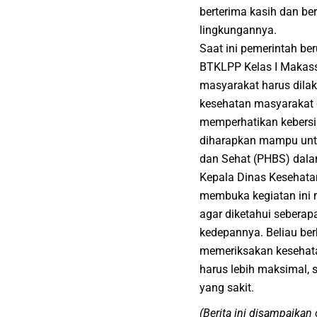
berterima kasih dan b
lingkungannya.
Saat ini pemerintah be
BTKLPP Kelas I Makas
masyarakat harus dila
kesehatan masyarakat d
memperhatikan kebersih
diharapkan mampu untu
dan Sehat (PHBS) dala
Kepala Dinas Kesehata
membuka kegiatan ini 
agar diketahui seberap
kedepannya. Beliau ber
memeriksakan kesehatan
harus lebih maksimal,
yang sakit.
(Berita ini disampaika