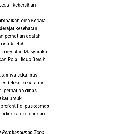
eduli kebersihan
sampaikan oleh Kepala
derajat kesehatan
n perhatian adalah
 untuk lebih
it menular. Masyarakat
an Pola Hidup Bersih
utannya sekaligus
ndeteksi secara dini
i perhatian dinas
akat untuk
 prefentif di puskesmas
bandingkan kunjungan
uju Pembangunan Zona