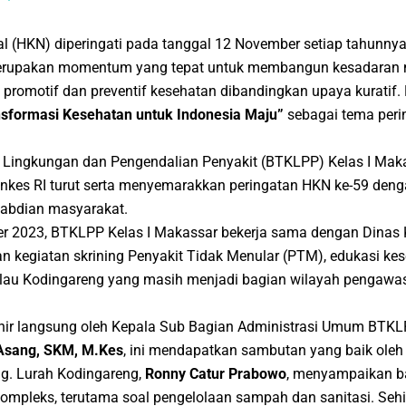
l (HKN) diperingati pada tanggal 12 November setiap tahunnya
erupakan momentum yang tepat untuk membangun kesadaran m
romotif dan preventif kesehatan dibandingkan upaya kuratif.
nsformasi Kesehatan untuk Indonesia Maju”
sebagai tema peri
n Lingkungan dan Pengendalian Penyakit (BTKLPP) Kelas I Mak
enkes RI turut serta menyemarakkan peringatan HKN ke-59 de
gabdian masyarakat.
r 2023, BTKLPP Kelas I Makassar bekerja sama dengan Dinas
 kegiatan skrining Penyakit Tidak Menular (PTM), edukasi ke
 Pulau Kodingareng yang masih menjadi bagian wilayah pengawa
inir langsung oleh Kepala Sub Bagian Administrasi Umum BTKLP
Asang, SKM, M.Kes
, ini mendapatkan sambutan yang baik oleh
g. Lurah Kodingareng,
Ronny Catur Prabowo
, menyampaikan b
mpleks, terutama soal pengelolaan sampah dan sanitasi. Sehi