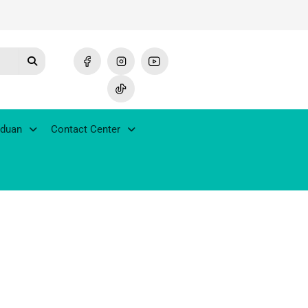
duan
Contact Center