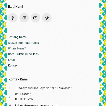
Ikuti Kami
Tentang Kami
Ajukan Informasi Publik
What’s News?
Baca: Buletin Surveilans
FAQs
Kontak
Kontak Kami
Jl. Wijaya Kusuma Raya No. 29-31, Makassar
0411-871620
081141411226
info@labkesmas-makassar.go.id