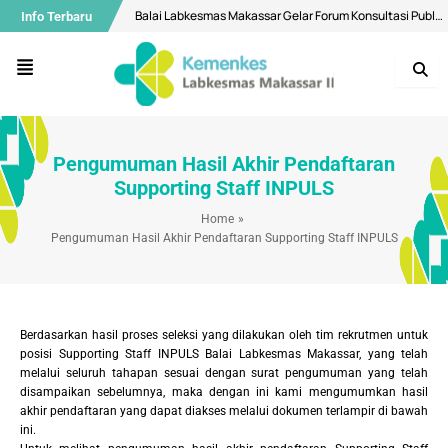
Skip
Balai Labkesmas Makassar Gelar Forum Konsultasi Publik, Perkuat Komitmen Pelayanan Prima dan Integritas
Info Terbaru
to
content
Air Minum di Makassar Dipastikan Aman, Bermutu Sesuai Standar Kesehatan
Menu
Buka Layanan Spesimen Klinik dan MCU, Balai Labkesmas Makassar Optimalkan Layanan Laboratorium Terpadu
Menuju Bebas Malaria, Balai Labkesmas Makassar Utus Fasilitator Dalam Kolaborasi lintas sektor
Bekali Mahasiswa Melalui Pengenalan Aplikasi QGIS
Pengumuman Hasil Akhir Pendaftaran
Diseminasi Hasil Surveilans Triwulan I 2026: Perkuat Pengawasan Kualitas Air dan Penyakit Pernapasan
Supporting Staff INPULS
Selamat Hari Ulang Tahun ke-28 Balai Labkesmas Batam!
Home
Pengumuman Hasil Akhir Pendaftaran Supporting Staff INPULS
Motivasi Ramadhan, Bangun Konsistensi Ibadah Kepada Allah Yang Maha Kuasa
Mantapkan Langkah Menuju WBK Nasional, Balai Labkesmas Makassar Lakukan Penilaian Mandiri oleh Tim SKI
Balai Labkesmas Makassar Perkuat Pengelolaan Sampah Domestik melalui Sistem Pemilahan
Berdasarkan hasil proses seleksi yang dilakukan oleh tim rekrutmen untuk
posisi Supporting Staff INPULS Balai Labkesmas Makassar, yang telah
melalui seluruh tahapan sesuai dengan surat pengumuman yang telah
disampaikan sebelumnya, maka dengan ini kami mengumumkan hasil
akhir pendaftaran yang dapat diakses melalui dokumen terlampir di bawah
ini.