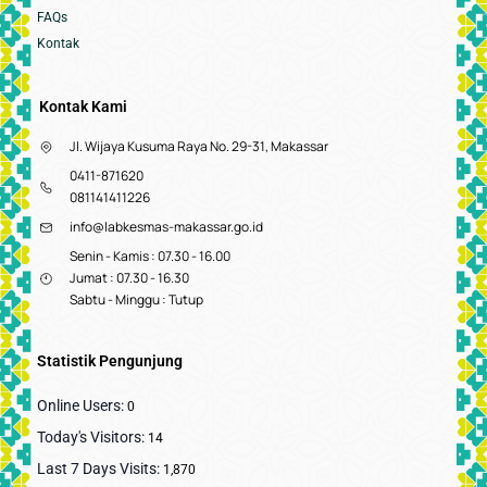
FAQs
Kontak
Kontak Kami
Jl. Wijaya Kusuma Raya No. 29-31, Makassar
0411-871620
081141411226
info@labkesmas-makassar.go.id
Senin - Kamis : 07.30 - 16.00
Jumat : 07.30 - 16.30
Sabtu - Minggu : Tutup
Statistik Pengunjung
Online Users:
0
Today's Visitors:
14
Last 7 Days Visits:
1,870