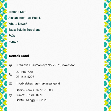
Tentang Kami
Ajukan Informasi Publik
What’s News?
Baca: Buletin Surveilans
FAQs
Kontak
Kontak Kami
Jl. Wijaya Kusuma Raya No. 29-31, Makassar
0411-871620
081141411226
info@labkesmas-makassar.go.id
Senin - Kamis : 07.30 - 16.00
Jumat : 07.30 - 16.30
Sabtu - Minggu : Tutup