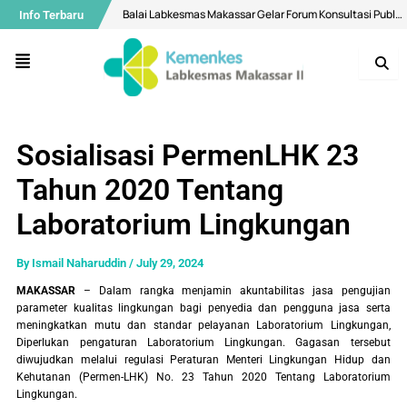
Skip
Post
Balai Labkesmas Makassar Gelar Forum Konsultasi Publik, Perkuat Komitmen Pelayanan Prima dan Integritas
Info Terbaru
to
navigation
content
Air Minum di Makassar Dipastikan Aman, Bermutu Sesuai Standar Kesehatan
Menu
Buka Layanan Spesimen Klinik dan MCU, Balai Labkesmas Makassar Optimalkan Layanan Laboratorium Terpadu
Menuju Bebas Malaria, Balai Labkesmas Makassar Utus Fasilitator Dalam Kolaborasi lintas sektor
Bekali Mahasiswa Melalui Pengenalan Aplikasi QGIS
Sosialisasi PermenLHK 23
Diseminasi Hasil Surveilans Triwulan I 2026: Perkuat Pengawasan Kualitas Air dan Penyakit Pernapasan
Tahun 2020 Tentang
Selamat Hari Ulang Tahun ke-28 Balai Labkesmas Batam!
Laboratorium Lingkungan
Motivasi Ramadhan, Bangun Konsistensi Ibadah Kepada Allah Yang Maha Kuasa
Mantapkan Langkah Menuju WBK Nasional, Balai Labkesmas Makassar Lakukan Penilaian Mandiri oleh Tim SKI
By
Ismail Naharuddin
/
July 29, 2024
Balai Labkesmas Makassar Perkuat Pengelolaan Sampah Domestik melalui Sistem Pemilahan
MAKASSAR
– Dalam rangka menjamin akuntabilitas jasa pengujian
parameter kualitas lingkungan bagi penyedia dan pengguna jasa serta
meningkatkan mutu dan standar pelayanan Laboratorium Lingkungan,
Diperlukan pengaturan Laboratorium Lingkungan. Gagasan tersebut
diwujudkan melalui regulasi Peraturan Menteri Lingkungan Hidup dan
Kehutanan (Permen-LHK) No. 23 Tahun 2020 Tentang Laboratorium
Lingkungan.