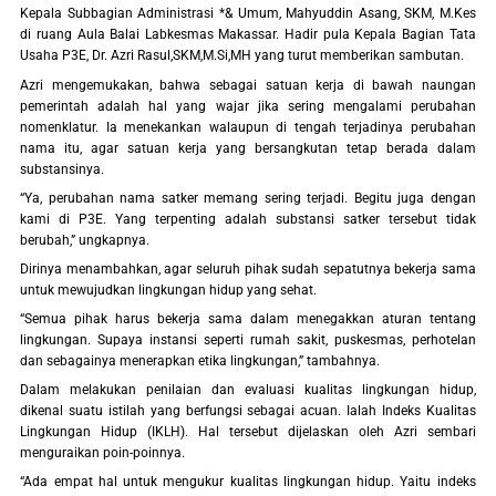
Kepala Subbagian Administrasi *& Umum, Mahyuddin Asang, SKM, M.Kes
di ruang Aula Balai Labkesmas Makassar. Hadir pula Kepala Bagian Tata
Usaha P3E, Dr. Azri Rasul,SKM,M.Si,MH yang turut memberikan sambutan.
Azri mengemukakan, bahwa sebagai satuan kerja di bawah naungan
pemerintah adalah hal yang wajar jika sering mengalami perubahan
nomenklatur. Ia menekankan walaupun di tengah terjadinya perubahan
nama itu, agar satuan kerja yang bersangkutan tetap berada dalam
substansinya.
“Ya, perubahan nama satker memang sering terjadi. Begitu juga dengan
kami di P3E. Yang terpenting adalah substansi satker tersebut tidak
berubah,” ungkapnya.
Dirinya menambahkan, agar seluruh pihak sudah sepatutnya bekerja sama
untuk mewujudkan lingkungan hidup yang sehat.
“Semua pihak harus bekerja sama dalam menegakkan aturan tentang
lingkungan. Supaya instansi seperti rumah sakit, puskesmas, perhotelan
dan sebagainya menerapkan etika lingkungan,” tambahnya.
Dalam melakukan penilaian dan evaluasi kualitas lingkungan hidup,
dikenal suatu istilah yang berfungsi sebagai acuan. Ialah Indeks Kualitas
Lingkungan Hidup (IKLH). Hal tersebut dijelaskan oleh Azri sembari
menguraikan poin-poinnya.
“Ada empat hal untuk mengukur kualitas lingkungan hidup. Yaitu indeks