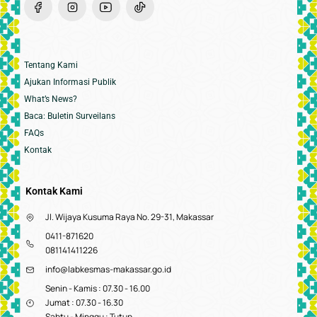
Tentang Kami
Ajukan Informasi Publik
What’s News?
Baca: Buletin Surveilans
FAQs
Kontak
Kontak Kami
Jl. Wijaya Kusuma Raya No. 29-31, Makassar
0411-871620
081141411226
info@labkesmas-makassar.go.id
Senin - Kamis : 07.30 - 16.00
Jumat : 07.30 - 16.30
Sabtu - Minggu : Tutup